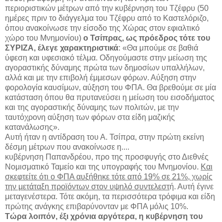
περιοριστικών μέτρων από την κυβέρνηση του Τζέφρυ (50
ημέρες πριν το διάγγελμα του Τζέφρυ από το Καστελόριζο,
όπου ανακοίνωσε την είσοδο της Χώρας στον εφιαλτικό
χώρο του Μνημονίου)
ο Τσίπρας, ως πρόεδρος τότε του
ΣΥΡΙΖΑ, έλεγε χαρακτηριστικά
: «Θα μπούμε σε βαθιά
ύφεση και υφεσιακό τέλμα. Οδηγούμαστε στην μείωση της
αγοραστικής δύναμης πρώτα των δημοσίων υπαλλήλων,
αλλά και με την επιβολή έμμεσων φόρων. Αύξηση στην
φορολογία καυσίμων, αύξηση του ΦΠΑ. Θα βρεθούμε σε μία
κατάσταση όπου θα πρυτανεύσει η μείωση του εισοδήματος
και της αγοραστικής δύναμης των πολιτών, με την
ταυτόχρονη αύξηση των φόρων στα είδη μαζικής
κατανάλωσης».
Αυτή ήταν η αντίδραση του Α. Τσίπρα, στην πρώτη εκείνη
δέσμη μέτρων που ανακοίνωσε η....
κυβέρνηση Παπανδρέου, προ της προσφυγής στο Διεθνές
Νομισματικό Ταμείο και της υπογραφής του Μνημονίου.
Και
σκεφτείτε ότι ο ΦΠΑ αυξήθηκε τότε από 19% σε 21%, χωρίς
την μετάταξη προϊόντων στον υψηλό συντελεστ
ή. Αυτή έγινε
μεταγενέστερα. Τότε ακόμη, τα περισσότερα τρόφιμα και είδη
πρώτης ανάγκης επιβαρύνονταν με ΦΠΑ μόλις 10%.
Τώρα λοιπόν, έξι χρόνια αργότερα, η κυβέρνηση του