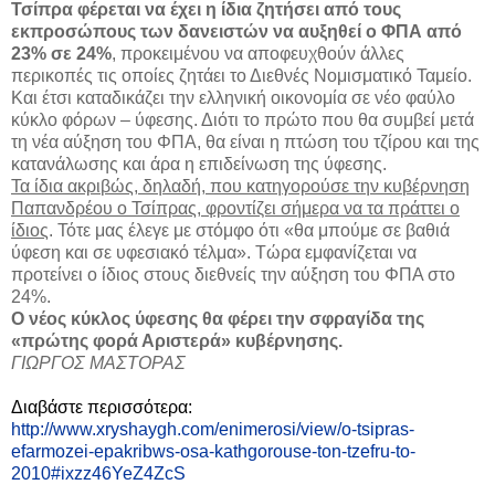
Τσίπρα φέρεται να έχει η ίδια ζητήσει από τους
εκπροσώπους των δανειστών να αυξηθεί ο ΦΠΑ από
23% σε 24%
, προκειμένου να αποφευχθούν άλλες
περικοπές τις οποίες ζητάει το Διεθνές Νομισματικό Ταμείο.
Και έτσι καταδικάζει την ελληνική οικονομία σε νέο φαύλο
κύκλο φόρων – ύφεσης. Διότι το πρώτο που θα συμβεί μετά
τη νέα αύξηση του ΦΠΑ, θα είναι η πτώση του τζίρου και της
κατανάλωσης και άρα η επιδείνωση της ύφεσης.
Τα ίδια ακριβώς, δηλαδή, που κατηγορούσε την κυβέρνηση
Παπανδρέου ο Τσίπρας, φροντίζει σήμερα να τα πράττει ο
ίδιος
. Τότε μας έλεγε με στόμφο ότι «θα μπούμε σε βαθιά
ύφεση και σε υφεσιακό τέλμα». Τώρα εμφανίζεται να
προτείνει ο ίδιος στους διεθνείς την αύξηση του ΦΠΑ στο
24%.
Ο νέος κύκλος ύφεσης θα φέρει την σφραγίδα της
«πρώτης φορά Αριστερά» κυβέρνησης.
ΓΙΩΡΓΟΣ ΜΑΣΤΟΡΑΣ
Διαβάστε περισσότερα:
http://www.xryshaygh.com/enimerosi/view/o-tsipras-
efarmozei-epakribws-osa-kathgorouse-ton-tzefru-to-
2010#ixzz46YeZ4ZcS