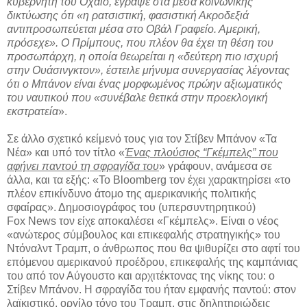
κυβερνήτη του Οχάιο, έγραψε στα μέσα κοινωνικής
δικτύωσης ότι «η ρατσιστική, φασιστική Ακροδεξιά
αντιπροσωπεύεται μέσα στο Οβάλ Γραφείο. Αμερική,
πρόσεχε». Ο Πρίμπους, που πλέον θα έχει τη θέση του
προσωπάρχη, η οποία θεωρείται η «δεύτερη πιο ισχυρή
στην Ουάσινγκτον», έστειλε μήνυμα συνεργασίας λέγοντας
ότι ο Μπάνον είναι ένας μορφωμένος πρώην αξιωματικός
του ναυτικού που «συνέβαλε θετικά στην προεκλογική
εκστρατεία
».
Σε άλλο σχετικό κείμενό τους για τον Στίβεν Μπάνον «Τα
Νέα» και υπό τον τίτλο «
Ένας πλούσιος “Γκέμπελς” που
αφήνει παντού τη σφραγίδα του
» γράφουν, ανάμεσα σε
άλλα, και τα εξής: «Το Bloomberg τον έχει χαρακτηρίσει «το
πλέον επικίνδυνο άτομο της αμερικανικής πολιτικής
σφαίρας». Δημοσιογράφος του (υπερσυντηρητικού)
Fox News τον είχε αποκαλέσει «Γκέμπελς». Είναι ο νέος
«ανώτερος σύμβουλος και επικεφαλής στρατηγικής» του
Ντόναλντ Τραμπ, ο άνθρωπος που θα ψιθυρίζει στο αφτί του
επόμενου αμερικανού προέδρου, επικεφαλής της καμπάνιας
του από τον Αύγουστο και αρχιτέκτονας της νίκης του: ο
Στίβεν Μπάνον. Η σφραγίδα του ήταν εμφανής παντού: στον
λαϊκιστικό, οργίλο τόνο του Τραμπ, στις δηλητηριώδεις