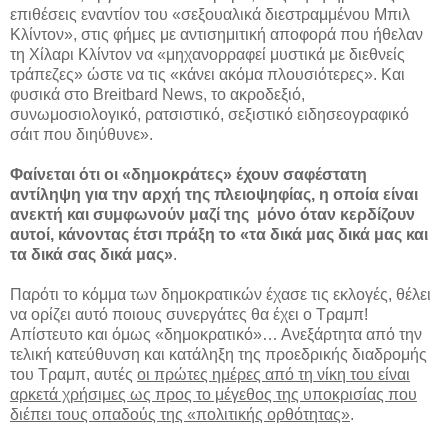
επιθέσεις εναντίον του «σεξουαλικά διεστραμμένου Μπιλ
Κλίντον», στις φήμες με αντισημιτική αποφορά που ήθελαν
τη Χίλαρι Κλίντον να «μηχανορραφεί μυστικά με διεθνείς
τράπεζες» ώστε να τις «κάνει ακόμα πλουσιότερες». Και
φυσικά στο Breitbard News, το ακροδεξιό,
συνωμοσιολογικό, ρατσιστικό, σεξιστικό ειδησεογραφικό
σάιτ που διηύθυνε».
Φαίνεται ότι οι «δημοκράτες» έχουν σαφέστατη
αντίληψη για την αρχή της πλειοψηφίας, η οποία είναι
ανεκτή και συμφωνούν μαζί της μόνο όταν κερδίζουν
αυτοί, κάνοντας έτσι πράξη το «τα δικά μας δικά μας και
τα δικά σας δικά μας»
.
Παρότι το κόμμα των δημοκρατικών έχασε τις εκλογές, θέλει
να ορίζει αυτό ποιους συνεργάτες θα έχει ο Τραμπ!
Απίστευτο και όμως «δημοκρατικό»… Ανεξάρτητα από την
τελική κατεύθυνση και κατάληξη της προεδρικής διαδρομής
του Τραμπ, αυτές
οι πρώτες ημέρες από τη νίκη του είναι
αρκετά χρήσιμες ως προς το μέγεθος της υποκρισίας που
διέπει τους οπαδούς της «πολιτικής ορθότητας»
.