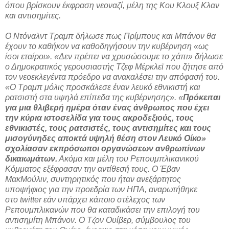
όπου βρίσκουν έκφραση νεοναζί, μέλη της Κου Κλουξ Κλαν
και αντισημίτες.
Ο Ντόναλντ Τραμπ δήλωσε πως Πρίμπους και Μπάνον θα
έχουν το καθήκον να καθοδηγήσουν την κυβέρνηση «ως
ίσοι εταίροι». «Δεν πρέπει να χρυσώσουμε το χάπι» δήλωσε
ο Δημοκρατικός γερουσιαστής Τζεφ Μέρκλεϊ που ζήτησε από
τον νεοεκλεγέντα πρόεδρο να ανακαλέσει την απόφασή του.
«Ο Τραμπ μόλις προσκάλεσε έναν λευκό εθνικιστή και
ρατσιστή στα υψηλά επίπεδα της κυβέρνησης». «
Πρόκειται
για μια θλιβερή ημέρα όταν ένας άνθρωπος που έχει
την κύρια ιστοσελίδα για τους ακροδεξιούς, τους
εθνικιστές, τους ρατσιστές, τους αντισημίτες και τους
μισογύνηδες αποκτά υψηλή θέση στον Λευκό Οίκο»
σχολίασαν εκπρόσωποι οργανώσεων ανθρωπίνων
δικαιωμάτων.
Ακόμα και μέλη του Ρεπουμπλικανικού
Κόμματος εξέφρασαν την αντίθεσή τους. Ο Έβαν
ΜακΜούλιν, συντηρητικός που ήταν ανεξάρτητος
υποψήφιος για την προεδρία των ΗΠΑ, αναρωτήθηκε
στο twitter εάν υπάρχει κάποιο στέλεχος των
Ρεπουμπλικανών που θα καταδικάσει την επιλογή του
αντισημίτη Μπάνον. Ο Τζον Ουίβερ, σύμβουλος του