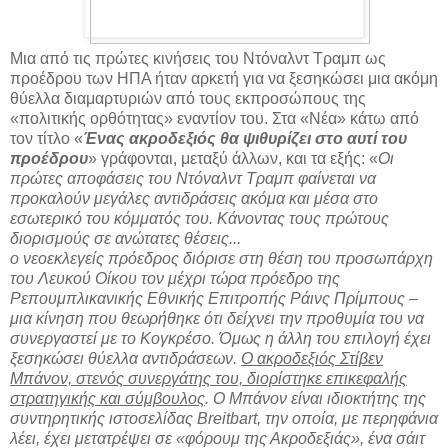
Μια από τις πρώτες κινήσεις του Ντόναλντ Τραμπ ως
προέδρου των ΗΠΑ ήταν αρκετή για να ξεσηκώσει μια ακόμη
θύελλα διαμαρτυριών από τους εκπροσώπους της
«πολιτικής ορθότητας» εναντίον του. Στα «Νέα» κάτω από
τον τίτλο «
Ένας ακροδεξιός θα ψιθυρίζει στο αυτί του
προέδρου
» γράφονται, μεταξύ άλλων, και τα εξής: «
Οι
πρώτες αποφάσεις του Ντόναλντ Τραμπ φαίνεται να
προκαλούν μεγάλες αντιδράσεις ακόμα και μέσα στο
εσωτερικό του κόμματός του. Κάνοντας τους πρώτους
διορισμούς σε ανώτατες θέσεις...
ο νεοεκλεγείς πρόεδρος διόρισε στη θέση του προσωπάρχη
του Λευκού Οίκου τον μέχρι τώρα πρόεδρο της
Ρεπουμπλικανικής Εθνικής Επιτροπής Ράινς Πρίμπους –
μια κίνηση που θεωρήθηκε ότι δείχνει την προθυμία του να
συνεργαστεί με το Κογκρέσο. Όμως η άλλη του επιλογή έχει
ξεσηκώσει θύελλα αντιδράσεων.
Ο ακροδεξιός Στίβεν
Μπάνον, στενός συνεργάτης του, διορίστηκε επικεφαλής
στρατηγικής και σύμβουλος
. Ο Μπάνον είναι ιδιοκτήτης της
συντηρητικής ιστοσελίδας Breitbart, την οποία, με περηφάνια
λέει, έχει μετατρέψει σε «φόρουμ της Ακροδεξιάς», ένα σάιτ